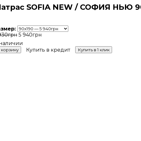
атрас SOFIA NEW / СОФИЯ НЬЮ 9
азмер:
930
грн
5 940
грн
Купить в кредит
 корзину
Купить в 1 клик