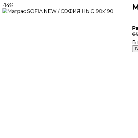
-14%
М
Р
6 
В