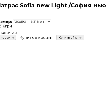
атрас Sofia new Light /София нью
азмер:
316
грн
Купить в кредит
 корзину
Купить в 1 клик