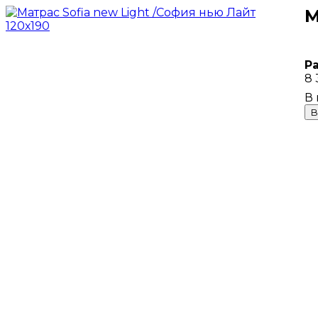
М
Р
8 
В