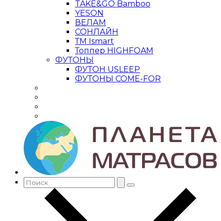
TAKE&GO Bamboo
YESON
ВЕЛАМ
СОНЛАЙН
ТМ Ismart
Топпер HIGHFOAM
ФУТОНЫ
ФУТОН USLEEP
ФУТОНЫ COME-FOR