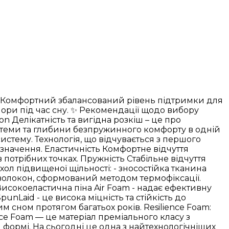
ь 3 Комфортний збалансований рівень підтримки для
пори під час сну. ✨ Рекомендації щодо вибору
 Делікатність та вигідна розкіш – це про
стеми та глибини безпружинного комфорту в одній
истему. Технологія, що відчувається з першого
изначення. Еластичність Комфортне відчуття
 потрібних точках. Пружність Стабільне відчуття
хол підвищеної щільності: - зносостійка тканина
волокон, сформований методом термофіксації.
 Високоеластична піна Air Foam - надає ефективну
nLaid - це висока міцність та стійкість до
 сном протягом багатьох років. Resilience Foam:
ce Foam — це матеріал преміального класу з
 формі. На сьогодні це одна з найтехнологічніших