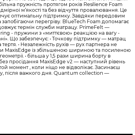
табільна пружність протягом років Resilience Foam
мірної м’якості та без відчуття провалювання. Це
зпечує оптимальну підтримку. Завдяки передовим
а запобігаючи перегріву. BlueTech Foam допомагає
одовжує термін служби матрацу. PrimeFelt —
ing - пружини з «миттєвою» реакцією на вагу -
». Що забезпечує: • Точкову підтримку — матрац
ертя. • Незалежність рухів — рух партнера не
ми MaxisEdge із збільшеною шириною та посиленою
метрії. • більша у 1,5 рази ширина борту в
 без просідання MaxisEdge v2 — наступний рівень
той момент , коли ніщо не відволікає. Засинаєш
у, після важкого дня. Quantum collection —