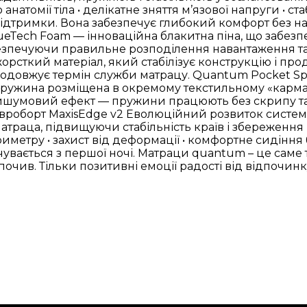
 анатомії тіла • делікатне зняття м’язової напруги • с
ідтримки. Вона забезпечує глибокий комфорт без над
lueTech Foam — інноваційна блакитна піна, що забе
забезпечуючи правильне розподілення навантаження т
 жорсткий матеріал, який стабілізує конструкцію і пр
продовжує термін служби матрацу. Quantum Pocket Spr
ружина розміщена в окремому текстильному «кармані
тишумовий ефект — пружини працюють без скрипу та т
 євроборт MaxisEdge v2 Еволюційний розвиток систе
аца, підвищуючи стабільність країв і збереження гео
риметру • захист від деформації • комфортне сидіння
чувається з першої ночі. Матраци quantum – це саме 
очив. Тільки позитивні емоції радості від відпочинк