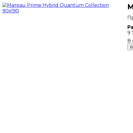
М
Р
9 
В