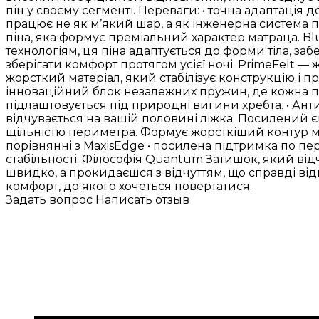
пін у своєму сегменті. Переваги: • точна адаптація до
працює не як м’який шар, а як інженерна система п
піна, яка формує преміальний характер матраца. B
технологіям, ця піна адаптується до форми тіла, 
зберігати комфорт протягом усієї ночі. PrimeFelt —
жорсткий матеріал, який стабілізує конструкцію і 
інноваційний блок незалежних пружин, де кожна п
підлаштовується під природні вигини хребта. • Ан
відчувається на вашій половині ліжка. Посилений
щільністю периметра. Формує жорсткіший контур матр
порівнянні з MaxisEdge • посилена підтримка по пе
стабільності. Філософія Quantum Затишок, який від
швидко, а прокидаєшся з відчуттям, що справді відп
комфорт, до якого хочеться повертатися.
Задать вопрос
Написать отзыв