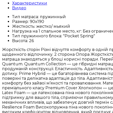
Характеристики
Видео
Тип матраса:
пружинный
Размер:
90x190
Жесткость:
жестко/ мьякий
Нагрузка на 1 спальное место, кг:
Без ограниче
Тип пружинного блока:
"Pocket Spring"
Высота:
26
Жорсткість сторін Різні відчуття комфорту в одній
щоденного відпочинку. 2 сторона Опора Жорсткість 
матраца знаходяться у блоці корисні поради. Перей
Quantum. Quantum Collection — це гібридні матра
продуманій конструкції. Еластичність. Адаптивніст
дотику. Prime Hybrid — це багаторівнева система п
поверхні та делікатна адаптація до тіла. Адаптивніс
комфорту без зайвої м’якості та провалювання. Мате
преміального класу Premium Cover Хлопкопон — це
Latex Foam — це латексована піна нового покоління,
підтримку для вашого тіла, сприяючи правильному в
механічних впливів, що забезпечує довгий термін с
Resilience Foam Високопружна піна нового поколінн
високим коефіцієнтом відновлення, який поєднує ада