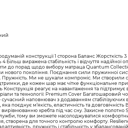
ний
 продуманій конструкції 1 сторона Баланс Жорсткіст
4 Більш виражена стабільність і відчуття надійної о
ти до порад щодо вибору матраца Quantum Collection
ци нового покоління. Поєднання сили пружинної си
ь. Пружність. Ми не шукали компроміс. Ми створили с
ідтримки, де кожен шар має чітке функціональне пр
ть Конструкція реагує на навантаження та підтримує в
ріали та технології: Premium Cover Багатошаровий чо
 сучасний наповнювач з додаванням стабілізуючих 
 яка поєднує м’якість, еластичність та довговічність
ирівнюванню хребта під час сну. Захисне полотно Spu
лужби, тому ви зможете насолоджуватися комфортним
я, створена для точного контролю комфорту. Resilien
птивність, пружність і стабільність у збалансованій