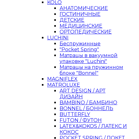
KOLO
АНАТОМИЧЕСКИЕ
ГОСТИНИЧНЫЕ
ДЕТСКИЕ
МЕДИЦИНСКИЕ
ОРТОПЕДИЧЕСКИЕ
LUCHINI
Беспружинные
"Pocket Spring"
Матрацы в вакуумной
упаковке "Luchini"
Матрацы на пружинном
блоке "Bonnel"
MAGNIFLEX
MATROLUXE
ART DESIGN / АРТ
ДИЗАЙН
BAMBINO / БАМБИНО
BONNEL / БОННЕЛЬ
BUTTERFLY
FUTON / ФУТОН
LATEX&KOKOS / ЛАТЕКС И
КОКОС
POCKET SPRING / ПОКЕТ