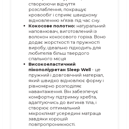
створюючи відчуття
розслаблення, покращує
кровообіг і сприяє швидкому
відновленню м'язів під час сну.
Кокосове полотно:
натуральний
наповнювач, виготовлений із
волокон кокосового горіха. Воно
додає жорсткості та пружності
виробу, ідеально підходить для
любителів більш твердого
спального місця
Високоеластичний
пінополіуретан Sleep Well
- це
пружний і довговічний матеріал,
який швидко відновлює форму і
рівномірно розподіляє
навантаження. Він забезпечує
комфортну підтримку хребта,
адаптуючись до вигинів тіла, і
створює оптимальний
мікроклімат усередині матраца
завдяки хорошій
повітропроникності.