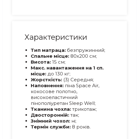
Характеристики
Тип матраца:
безпружинний;
Спальне місце:
80х200 см;
Висота:
15 см;
Макс. навантаження на 1 сп.
місце:
до 130 кг;
Жорсткість:
(3) Середня;
Наповнення:
піна Space Air,
кокосове полотно,
високоеластичний
пінополіуретан Sleep Well;
Тканина чохла:
трикотаж;
Двосторонній:
так;
Знімний чохол:
ні;
Термін служби:
8 років.