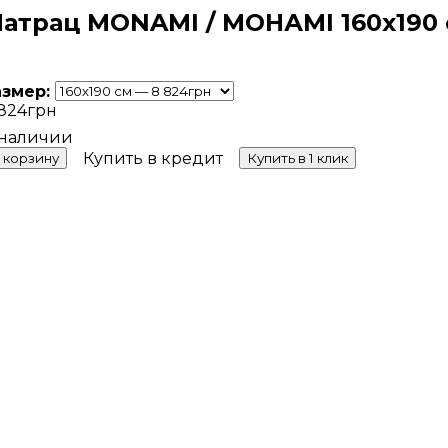
атрац MONAMI / МОНАМІ 160х190
азмер:
824
грн
Купить в кредит
 корзину
Купить в 1 клик