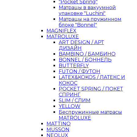
"Pocket Spring"
Матрацы в вакуумной
упаковке "Luchini"
Матрацы на пружинном
блоке "Bonnel"
MAGNIFLEX
MATROLUXE
ART DESIGN / АРТ
ДИЗАЙН
BAMBINO / БАМБИНО
BONNEL / БОННЕЛЬ
BUTTERFLY
FUTON / ФУТОН
LATEX&KOKOS / ЛАТЕКС И
КОКОС
POCKET SPRING / ПОКЕТ
СПРИНГ
SLIM / СЛИМ
YELLOW
Беспружинные матрасы
MATROLUXE
MATTINO
MUSSON
NEOLUX