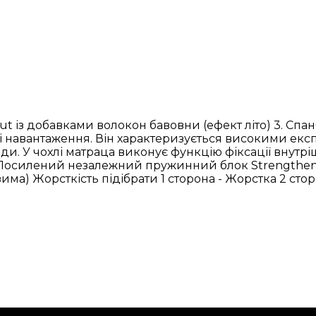
rut із добавками волокон бавовни (ефект літо) 3. Спа
 навантаження. Він характеризується високими екс
и. У чохлі матраца виконує функцію фіксації внутріш
. Посилений незалежний пружинний блок Strengthene
има) Жорсткість підібрати 1 сторона - Жорстка 2 сто