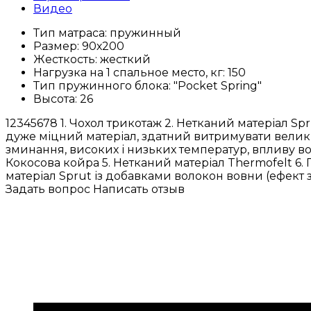
Видео
Тип матраса:
пружинный
Размер:
90х200
Жесткость:
жесткий
Нагрузка на 1 спальное место, кг:
150
Тип пружинного блока:
"Pocket Spring"
Высота:
26
12345678 1. Чохол трикотаж 2. Нетканий матеріал Sp
дуже міцний матеріал, здатний витримувати великі
зминання, високих і низьких температур, впливу вод
Кокосова койра 5. Нетканий матеріал Thermofelt 6
матеріал Sprut із добавками волокон вовни (ефект з
Задать вопрос
Написать отзыв