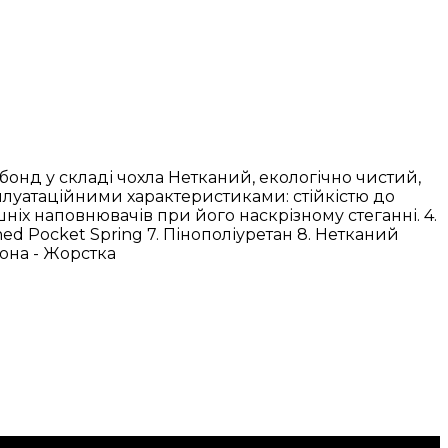
нбонд у складі чохла Нетканий, екологічно чистий,
плуатаційними характеристиками: стійкістю до
ніх наповнювачів при його наскрізному стеганні. 4.
d Pocket Spring 7. Пінополіуретан 8. Нетканий
рона - Жорстка