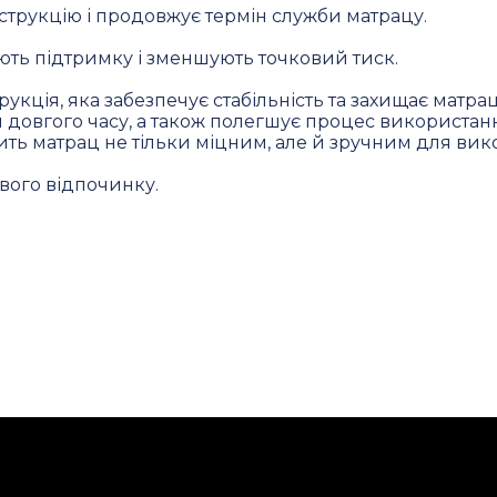
нструкцію і продовжує термін служби матрацу.
ть підтримку і зменшують точковий тиск.
укція, яка забезпечує стабільність та захищає матрац
ом довгого часу, а також полегшує процес використа
ть матрац не тільки міцним, але й зручним для вико
вого відпочинку.