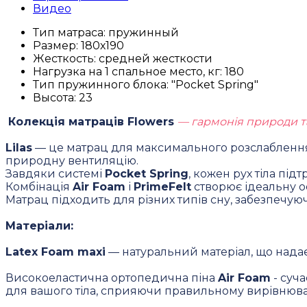
Видео
Тип матраса:
пружинный
Размер:
180х190
Жесткость:
средней жесткости
Нагрузка на 1 спальное место, кг:
180
Тип пружинного блока:
"Pocket Spring"
Высота:
23
Колекція матраців Flowers
— гармонія природи та
Lilas
— це матрац для максимального розслаблення.
природну вентиляцію.
Завдяки системі
Pocket Spring
, кожен рух тіла під
Комбінація
Air Foam
і
PrimeFelt
створює ідеальну ос
Матрац підходить для різних типів сну, забезпечу
Матеріали:
Latex Foam
maxi
— натуральний матеріал, що надає 
Високоеластична ортопедична піна
Air Foam
- суч
для вашого тіла, сприяючи правильному вирівнюва