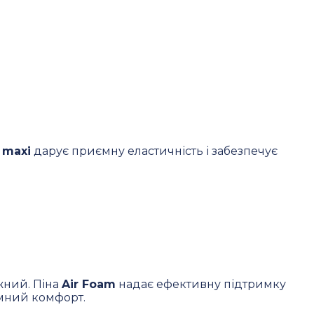
 maxi
дарує приємну еластичність і забезпечує
жний. Піна
Air Foam
надає ефективну підтримку
ємний комфорт.