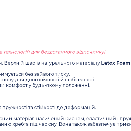
 технологій для бездоганного відпочинку!
 Верхній шар із натурального матеріалу
Latex Foam
тримується без зайвого тиску.
нову для довговічності й стабільності.
ючи комфорт у будь-якому положенні.
пружності та стійкості до деформацій.
асний матеріал насичений киснем, еластичний і пру
нню хребта під час сну. Вона також забезпечує при