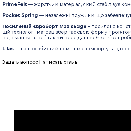
PrimeFelt
— жорсткий матеріал, який стабілізує ко
Pocket Spring
— незалежні пружини, що забезпечую
Посилений євроборт MaxisEdge -
посилена констр
цій технології матрац зберігає свою форму протяг
піднімання, запобігаючи просіданню. Євроборт роби
Lilas
— ваш особистий помічник комфорту та здоро
Задать вопрос
Написать отзыв