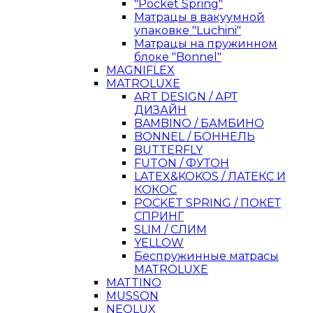
"Pocket Spring"
Матрацы в вакуумной
упаковке "Luchini"
Матрацы на пружинном
блоке "Bonnel"
MAGNIFLEX
MATROLUXE
ART DESIGN / АРТ
ДИЗАЙН
BAMBINO / БАМБИНО
BONNEL / БОННЕЛЬ
BUTTERFLY
FUTON / ФУТОН
LATEX&KOKOS / ЛАТЕКС И
КОКОС
POCKET SPRING / ПОКЕТ
СПРИНГ
SLIM / СЛИМ
YELLOW
Беспружинные матрасы
MATROLUXE
MATTINO
MUSSON
NEOLUX