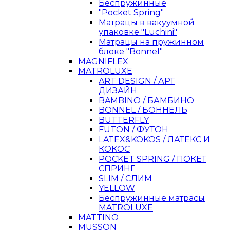
Беспружинные
"Pocket Spring"
Матрацы в вакуумной
упаковке "Luchini"
Матрацы на пружинном
блоке "Bonnel"
MAGNIFLEX
MATROLUXE
ART DESIGN / АРТ
ДИЗАЙН
BAMBINO / БАМБИНО
BONNEL / БОННЕЛЬ
BUTTERFLY
FUTON / ФУТОН
LATEX&KOKOS / ЛАТЕКС И
КОКОС
POCKET SPRING / ПОКЕТ
СПРИНГ
SLIM / СЛИМ
YELLOW
Беспружинные матрасы
MATROLUXE
MATTINO
MUSSON