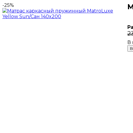
-25%
М
Р
2
В