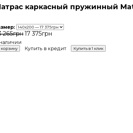
атрас каркасный пружинный Matr
азмер:
3 265
грн
17 375
грн
Купить в кредит
 корзину
Купить в 1 клик