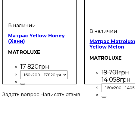
Матрас Yellow Honey
(Хани)
Матрас Matrolux
Yellow Melon
MATROLUXE
MATROLUXE
17 820
грн
19 701
грн
14 058
грн
Задать вопрос
Написать отзыв