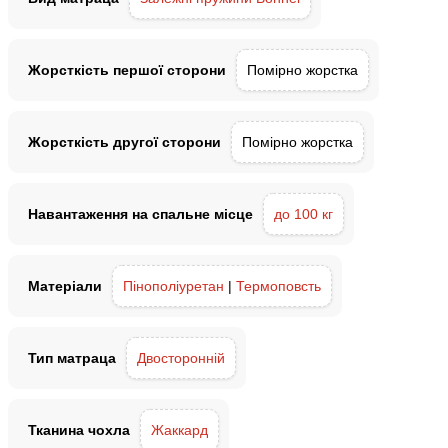
Жорсткість першої сторони
Помірно жорстка
Жорсткість другої сторони
Помірно жорстка
Навантаження на спальне місце
до 100 кг
Матеріали
Пінополіуретан
|
Термоповсть
Тип матраца
Двосторонній
Тканина чохла
Жаккард