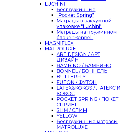
LUCHINI
Беспружинные
"Pocket Spring"
Матрацы в вакуумной
упаковке "Luchini"
Матрацы на пружинном
блоке "Bonnel"
MAGNIFLEX
MATROLUXE
ART DESIGN / АРТ
ДИЗАЙН
BAMBINO / БАМБИНО
BONNEL / БОННЕЛЬ
BUTTERFLY
FUTON / ФУТОН
LATEX&KOKOS / ЛАТЕКС И
КОКОС
POCKET SPRING / ПОКЕТ
СПРИНГ
SLIM / СЛИМ
YELLOW
Беспружинные матрасы
MATROLUXE