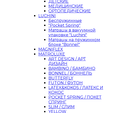
ДЕТСКИЕ
МЕДИЦИНСКИЕ
ОРТОПЕДИЧЕСКИЕ
LUCHINI
Беспружинные
"Pocket Spring"
Матрацы в вакуумной
упаковке "Luchini"
Матрацы на пружинном
блоке "Bonnel"
MAGNIFLEX
MATROLUXE
ART DESIGN / АРТ
ДИЗАЙН
BAMBINO / БАМБИНО
BONNEL / БОННЕЛЬ
BUTTERFLY
FUTON / ФУТОН
LATEX&KOKOS / ЛАТЕКС И
КОКОС
POCKET SPRING / ПОКЕТ
СПРИНГ
SLIM / СЛИМ
YELLOW