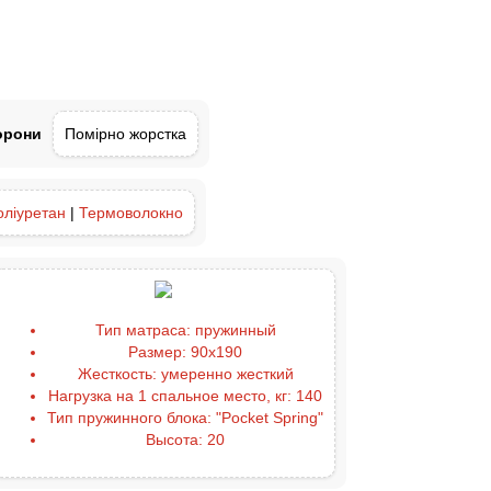
орони
Помірно жорстка
оліуретан
|
Термоволокно
Тип матраса:
пружинный
Размер:
90x190
Жесткость:
умеренно жесткий
Нагрузка на 1 спальное место, кг:
140
Тип пружинного блока:
"Pocket Spring"
Высота:
20