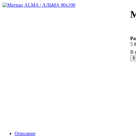
М
Ра
5 
В
Описание