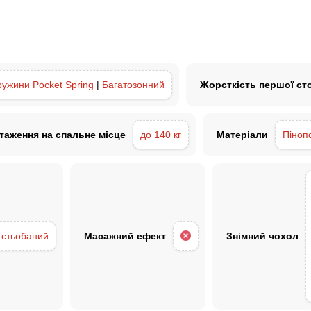
ружини Pocket Spring
|
Багатозонний
Жорсткість першої ст
таження на спальне місце
до 140 кг
Матеріали
Піноп
 стьобаний
Масажний ефект
Знімний чохол