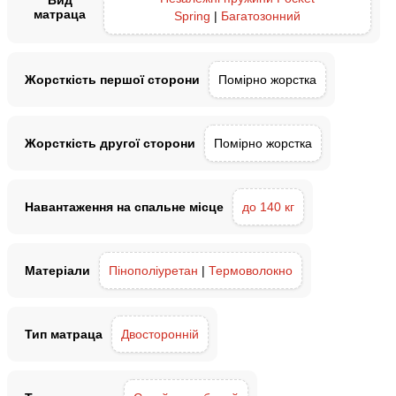
Вид
матраца
Spring
|
Багатозонний
Жорсткість першої сторони
Помірно жорстка
Жорсткість другої сторони
Помірно жорстка
Навантаження на спальне місце
до 140 кг
Матеріали
Пінополіуретан
|
Термоволокно
Тип матраца
Двосторонній