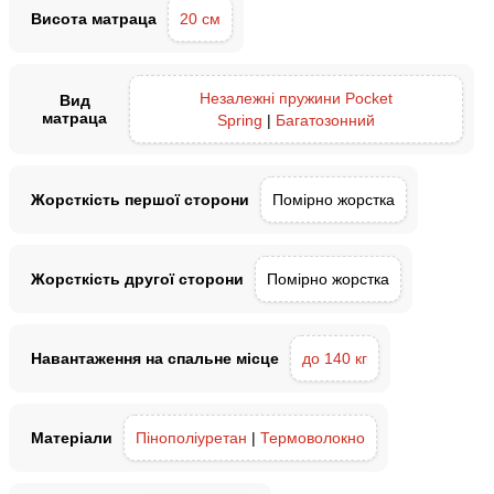
Висота матраца
20 см
Незалежні пружини Pocket
Вид
матраца
Spring
|
Багатозонний
Жорсткість першої сторони
Помірно жорстка
Жорсткість другої сторони
Помірно жорстка
Навантаження на спальне місце
до 140 кг
Матеріали
Пінополіуретан
|
Термоволокно