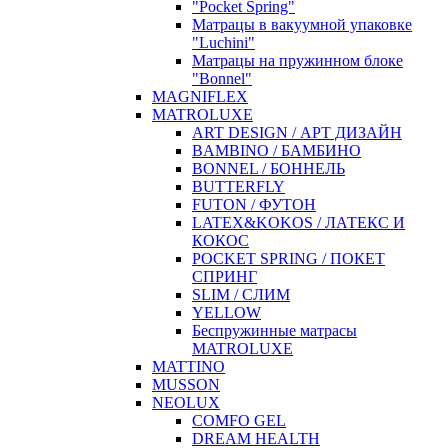
"Pocket Spring"
Матрацы в вакуумной упаковке
"Luchini"
Матрацы на пружинном блоке
"Bonnel"
MAGNIFLEX
MATROLUXE
ART DESIGN / АРТ ДИЗАЙН
BAMBINO / БАМБИНО
BONNEL / БОННЕЛЬ
BUTTERFLY
FUTON / ФУТОН
LATEX&KOKOS / ЛАТЕКС И
КОКОС
POCKET SPRING / ПОКЕТ
СПРИНГ
SLIM / СЛИМ
YELLOW
Беспружинные матрасы
MATROLUXE
MATTINO
MUSSON
NEOLUX
COMFO GEL
DREAM HEALTH