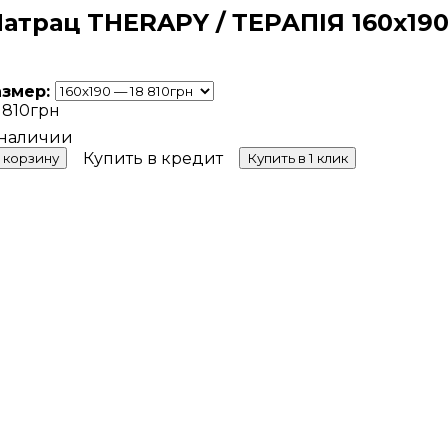
атрац THERAPY / ТЕРАПІЯ 160х19
азмер:
 810
грн
Купить в кредит
 корзину
Купить в 1 клик