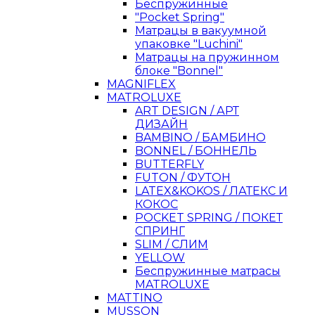
Беспружинные
"Pocket Spring"
Матрацы в вакуумной
упаковке "Luchini"
Матрацы на пружинном
блоке "Bonnel"
MAGNIFLEX
MATROLUXE
ART DESIGN / АРТ
ДИЗАЙН
BAMBINO / БАМБИНО
BONNEL / БОННЕЛЬ
BUTTERFLY
FUTON / ФУТОН
LATEX&KOKOS / ЛАТЕКС И
КОКОС
POCKET SPRING / ПОКЕТ
СПРИНГ
SLIM / СЛИМ
YELLOW
Беспружинные матрасы
MATROLUXE
MATTINO
MUSSON