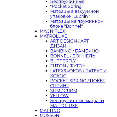
Беспружинные
"Pocket Spring"
Матрацы в вакуумной
упаковке "Luchini"
Матрацы на пружинном
блоке "Bonnel"
MAGNIFLEX
MATROLUXE
ART DESIGN / АРТ
ДИЗАЙН
BAMBINO / БАМБИНО
BONNEL / БОННЕЛЬ
BUTTERFLY
FUTON / ФУТОН
LATEX&KOKOS / ЛАТЕКС И
КОКОС
POCKET SPRING / ПОКЕТ
СПРИНГ
SLIM / СЛИМ
YELLOW
Беспружинные матрасы
MATROLUXE
MATTINO
MUSSON