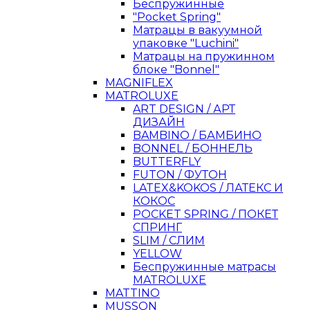
Беспружинные
"Pocket Spring"
Матрацы в вакуумной
упаковке "Luchini"
Матрацы на пружинном
блоке "Bonnel"
MAGNIFLEX
MATROLUXE
ART DESIGN / АРТ
ДИЗАЙН
BAMBINO / БАМБИНО
BONNEL / БОННЕЛЬ
BUTTERFLY
FUTON / ФУТОН
LATEX&KOKOS / ЛАТЕКС И
КОКОС
POCKET SPRING / ПОКЕТ
СПРИНГ
SLIM / СЛИМ
YELLOW
Беспружинные матрасы
MATROLUXE
MATTINO
MUSSON