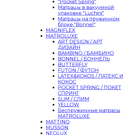
"Pocket Spring"
Матрацы в вакуумной
упаковке "Luchini"
Матрацы на пружинном
блоке "Bonnel"
MAGNIFLEX
MATROLUXE
ART DESIGN / АРТ
ДИЗАЙН
BAMBINO / БАМБИНО
BONNEL / БОННЕЛЬ
BUTTERFLY
FUTON / ФУТОН
LATEX&KOKOS / ЛАТЕКС И
КОКОС
POCKET SPRING / ПОКЕТ
СПРИНГ
SLIM / СЛИМ
YELLOW
Беспружинные матрасы
MATROLUXE
MATTINO
MUSSON
NEOLUX