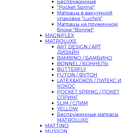
Беспружинные
"Pocket Spring"
Матрацы в вакуумной
упаковке "Luchini"
Матрацы на пружинном
блоке "Bonnel"
MAGNIFLEX
MATROLUXE
ART DESIGN / АРТ
ДИЗАЙН
BAMBINO / БАМБИНО
BONNEL / БОННЕЛЬ
BUTTERFLY
FUTON / ФУТОН
LATEX&KOKOS / ЛАТЕКС И
КОКОС
POCKET SPRING / ПОКЕТ
СПРИНГ
SLIM / СЛИМ
YELLOW
Беспружинные матрасы
MATROLUXE
MATTINO
MUSSON