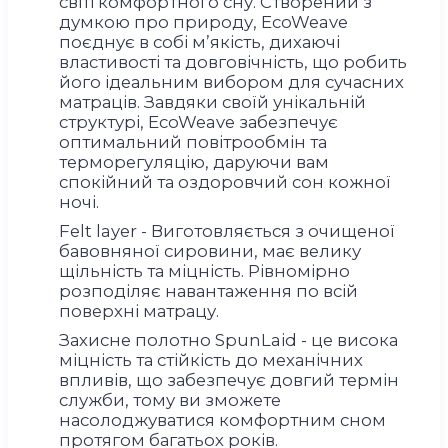
світі комфортного сну. Створений з
думкою про природу, EcoWeave
поєднує в собі м’якість, дихаючі
властивості та довговічність, що робить
його ідеальним вибором для сучасних
матраців. Завдяки своїй унікальній
структурі, EcoWeave забезпечує
оптимальний повітрообмін та
терморегуляцію, даруючи вам
спокійний та оздоровчий сон кожної
ночі.
Felt layer - Виготовляється з очищеної
бавовняної сировини, має велику
щільність та міцність. Рівномірно
розподіляє навантаження по всій
поверхні матрацу.
Захисне полотно SpunLaid - це висока
міцність та стійкість до механічних
впливів, що забезпечує довгий термін
служби, тому ви зможете
насолоджуватися комфортним сном
протягом багатьох років.