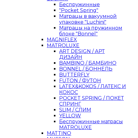
Беспружинные
"Pocket Spring"
Матрацы в вакуумной
упаковке "Luchini"
Матрацы на пружинном
блоке "Bonnel"
MAGNIFLEX
MATROLUXE
ART DESIGN / АРТ
ДИЗАЙН
BAMBINO / БАМБИНО
BONNEL / БОННЕЛЬ
BUTTERFLY
FUTON / ФУТОН
LATEX&KOKOS / ЛАТЕКС И
КОКОС
POCKET SPRING / ПОКЕТ
СПРИНГ
SLIM / СЛИМ
YELLOW
Беспружинные матрасы
MATROLUXE
MATTINO