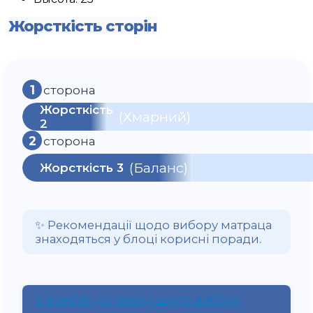
Жорсткість сторін
1
сторона
Жорсткість
(Хмарний)
2
2
сторона
(Баланс)
Жорсткість 3
✨ Рекомендації щодо вибору матраца
знаходяться у блоці корисні поради.
Перейти до порад щодо вибору