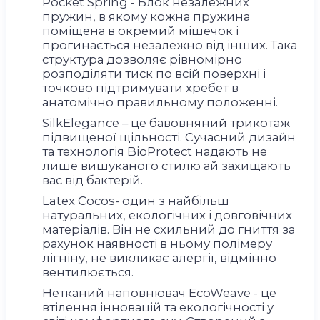
Pocket Spring - Блок незалежних
пружин, в якому кожна пружина
поміщена в окремий мішечок і
прогинається незалежно від інших. Така
структура дозволяє рівномірно
розподіляти тиск по всій поверхні і
точково підтримувати хребет в
анатомічно правильному положенні.
SilkElegance – це бавовняний трикотаж
підвищеної щільності. Сучасний дизайн
та технологія BioProtect надають не
лише вишуканого стилю ай захищають
вас від бактерій.
Latex Cocos- один з найбільш
натуральних, екологічних і довговічних
матеріалів. Він не схильний до гниття за
рахунок наявності в ньому полімеру
лігніну, не викликає алергії, відмінно
вентилюється.
Нетканий наповнювач EcoWeave - це
втілення інновацій та екологічності у