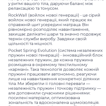
у ритмі вашого тіла, даруючи баланс між
релаксацією та тонусом.
RockWall (войлок нової генерації) - це сірий
войлок нової генерації, який працює як
справжній щит усередині матраца. Він
рівномірно розподіляє навантаження,
захищає делікатні шари та значно подовжує
термін служби виробу. Завдяки своїй
щільності та міцності.
Pocket Spring Evolution (система незалежних
пружин нової генерації) - інноваційний блок
незалежних пружин, де кожна пружина
розміщена в окремому текстильному
«кармані». Така технологія дозволяє кожній
пружині працювати автономно, реагуючи
лише на навантаження конкретної ділянки
тіла. Ми зберегли її головні переваги —
незалежність пружин і точкову підтримку —
але доповнили сучасними рішеннями:
посилені матеріали, оптимізована
зональність та вдосконалена шумоізоляція.