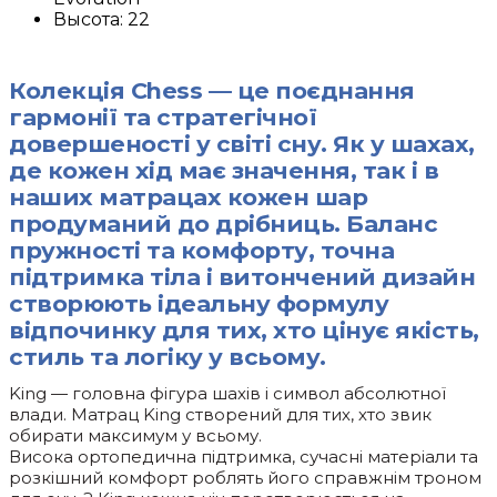
Высота:
22
Колекція Chess — це поєднання
гармонії та стратегічної
довершеності у світі сну. Як у шахах,
де кожен хід має значення, так і в
наших матрацах кожен шар
продуманий до дрібниць. Баланс
пружності та комфорту, точна
підтримка тіла і витончений дизайн
створюють ідеальну формулу
відпочинку для тих, хто цінує якість,
стиль та логіку у всьому.
King — головна фігура шахів і символ абсолютної
влади. Матрац King створений для тих, хто звик
обирати максимум у всьому.
Висока ортопедична підтримка, сучасні матеріали та
розкішний комфорт роблять його справжнім троном