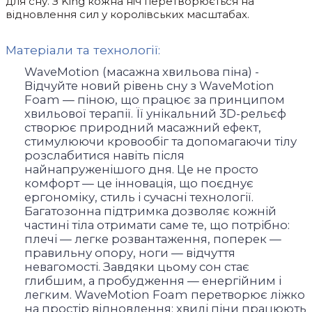
для сну. З King кожна ніч перетворюється на
відновлення сил у королівських масштабах.
Матеріали та технології:
WaveMotion (масажна хвильова піна) -
Відчуйте новий рівень сну з WaveMotion
Foam — піною, що працює за принципом
хвильової терапії. Її унікальний 3D-рельєф
створює природний масажний ефект,
стимулюючи кровообіг та допомагаючи тілу
розслабитися навіть після
найнапруженішого дня. Це не просто
комфорт — це інновація, що поєднує
ергономіку, стиль і сучасні технології.
Багатозонна підтримка дозволяє кожній
частині тіла отримати саме те, що потрібно:
плечі — легке розвантаження, поперек —
правильну опору, ноги — відчуття
невагомості. Завдяки цьому сон стає
глибшим, а пробудження — енергійним і
легким. WaveMotion Foam перетворює ліжко
на простір відновлення: хвилі піни працюють