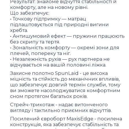
Результат: знайоме відчуття стабільності й
комфорту, але на новому рівні.
Що забезпечує:
• Точкову підтримку — матрац
підлаштовується під природні вигини
хребта.
• Антишумовий ефект — пружини працюють
без скрипу та тертя.
• Зональність комфорту — окремі зони для
плечей, попереку та ніг.
• Незалежність рухів — рух партнера не
відчувається на вашій половині ліжка.
Захисне полотно SpunLaid - це висока
міцність та стійкість до механічних впливів,
що забезпечує довгий термін служби, тому
ви зможете насолоджуватися комфортним
сном протягом багатьох років.
Стрейч-трикотаж - надає витонченого
вигляду і тактильно приємних відчуттів.
Посилений євроборт MaxisEdge - посилена
конструкція, яка забезпечує стабільність та