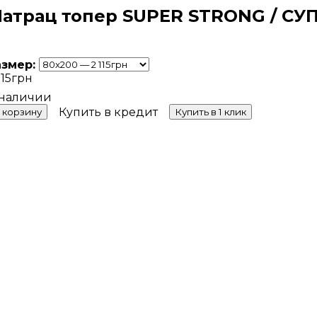
атрац топер SUPER STRONG / СУ
азмер:
115
грн
Купить в кредит
 корзину
Купить в 1 клик