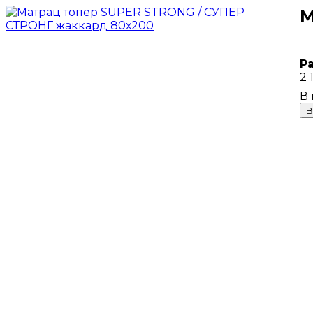
М
Р
2 
В