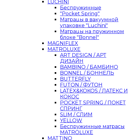
LUCHINI
Беспружинные
"Pocket Spring"
Матрацы в вакуумной
упаковке "Luchini"
Матрацы на пружинном
блоке "Bonnel"
MAGNIFLEX
MATROLUXE
ART DESIGN / АРТ
ДИЗАЙН
BAMBINO / БАМБИНО
BONNEL / БОННЕЛЬ
BUTTERFLY
FUTON / ФУТОН
LATEX&KOKOS / ЛАТЕКС И
КОКОС
POCKET SPRING / ПОКЕТ
СПРИНГ
SLIM / СЛИМ
YELLOW
Беспружинные матрасы
MATROLUXE
MATTINO