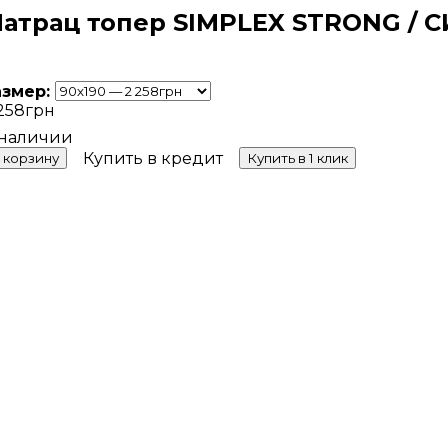
атрац топер SIMPLEX STRONG / 
азмер:
258
грн
Купить в кредит
 корзину
Купить в 1 клик