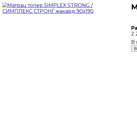
М
Р
2 
В