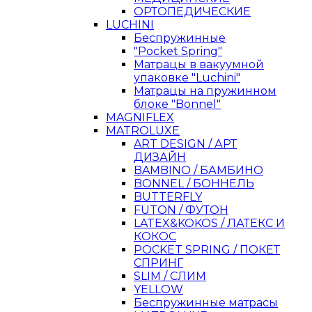
ОРТОПЕДИЧЕСКИЕ
LUCHINI
Беспружинные
"Pocket Spring"
Матрацы в вакуумной
упаковке "Luchini"
Матрацы на пружинном
блоке "Bonnel"
MAGNIFLEX
MATROLUXE
ART DESIGN / АРТ
ДИЗАЙН
BAMBINO / БАМБИНО
BONNEL / БОННЕЛЬ
BUTTERFLY
FUTON / ФУТОН
LATEX&KOKOS / ЛАТЕКС И
КОКОС
POCKET SPRING / ПОКЕТ
СПРИНГ
SLIM / СЛИМ
YELLOW
Беспружинные матрасы