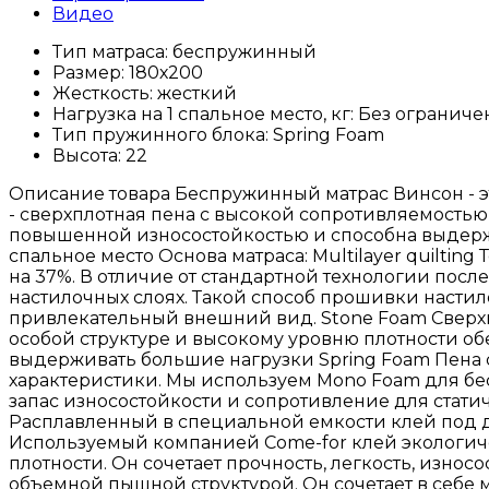
Видео
Тип матраса:
беспружинный
Размер:
180х200
Жесткость:
жесткий
Нагрузка на 1 спальное место, кг:
Без ограниче
Тип пружинного блока:
Spring Foam
Высота:
22
Описание товара Беспружинный матрас Винсон - эт
- сверхплотная пена с высокой сопротивляемостью
повышенной износостойкостью и способна выдержи
спальное место Основа матраса: Multilayer quiltin
на 37%. В отличие от стандартной технологии после
настилочных слоях. Такой способ прошивки настил
привлекательный внешний вид. Stone Foam Сверхп
особой структуре и высокому уровню плотности о
выдерживать большие нагрузки Spring Foam Пена
характеристики. Мы используем Mono Foam для бес
запас износостойкости и сопротивление для стати
Расплавленный в специальной емкости клей под д
Используемый компанией Come-for клей экологичен
плотности. Он сочетает прочность, легкость, износ
объемной пышной структурой. Он сочетает в себе м