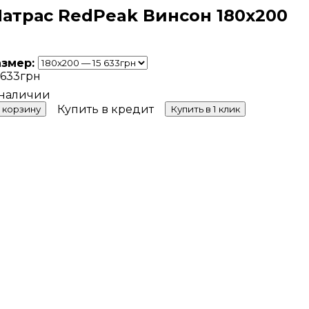
атрас RedPeak Винсон 180x200
азмер:
 633
грн
Купить в кредит
 корзину
Купить в 1 клик