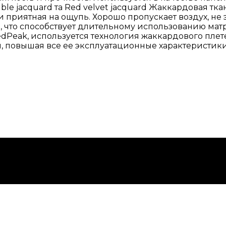
 jacquard та Red velvet jacquard Жаккардовая тка
 приятная на ощупь. Хорошо пропускает воздух, не 
 что способствует длительному использованию матра
dPeak, используется технология жаккардового плетен
ся, повышая все ее эксплуатационные характеристик