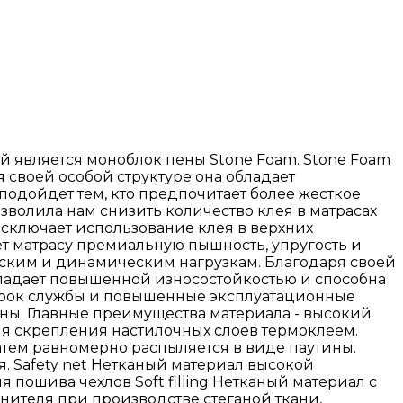
й является моноблок пены Stone Foam. Stone Foam
 своей особой структуре она обладает
одойдет тем, кто предпочитает более жесткое
озволила нам снизить количество клея в матрасах
 исключает использование клея в верхних
ет матрасу премиальную пышность, упругость и
еским и динамическим нагрузкам. Благодаря своей
ладает повышенной износостойкостью и способна
срок службы и повышенные эксплуатационные
ены. Главные преимущества материала - высокий
гия скрепления настилочных слоев термоклеем.
тем равномерно распыляется в виде паутины.
. Safety net Нетканый материал высокой
я пошива чехлов Soft filling Нетканый материал с
лнителя при производстве стеганой ткани,