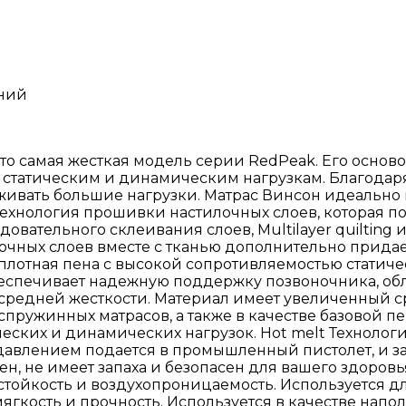
ний
о самая жесткая модель серии RedPeak. Его осново
 статическим и динамическим нагрузкам. Благодаря
вать большие нагрузки. Матрас Винсон идеально п
g Технология прошивки настилочных слоев, которая п
довательного склеивания слоев, Multilayer quilting
очных слоев вместе с тканью дополнительно прида
лотная пена с высокой сопротивляемостью статич
беспечивает надежную поддержку позвоночника, об
 средней жесткости. Материал имеет увеличенный 
пружинных матрасов, а также в качестве базовой п
ческих и динамических нагрузок. Hot melt Техноло
авлением подается в промышленный пистолет, и за
, не имеет запаха и безопасен для вашего здоровья
остойкость и воздухопроницаемость. Используется дл
ягкость и прочность. Используется в качестве напо