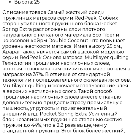
Высота:
25
Описание товара Самый жесткий среди
пружинных матрасов серии RedPeak. С обеих
сторон усиленного пружинного блока Pocket
Spring Extra расположены слои плотного
натурального нетканого материала Eco Fiber и
кокосовой койры Double Coconut, что повышает
уровень жесткости матраса. Имея высоту 25 см.,
Арарат также является самой высокой моделью
серии RedPeak Основа матраса: Multilayer quilting
Технология прошивки настилочных слоев,
которая позволила нам снизить количество клея в
матрасах на 37%. В отличие от стандартной
технологии последовательного склеивания слоев,
Multilayer quilting исключает использование клея
в верхних настилочных слоях. Такой способ
прошивки настилочных слоев вместе с тканью
дополнительно придает матрасу премиальную
пышность, упругость и привлекательный
внешний вид. Pocket Spring Extra Усиленный
блок независимых пружин со степенью сжатия
пружин до 44%, что в 2,2 раза выше, чем у
стандартной пружины. Этот блок более жесткий,