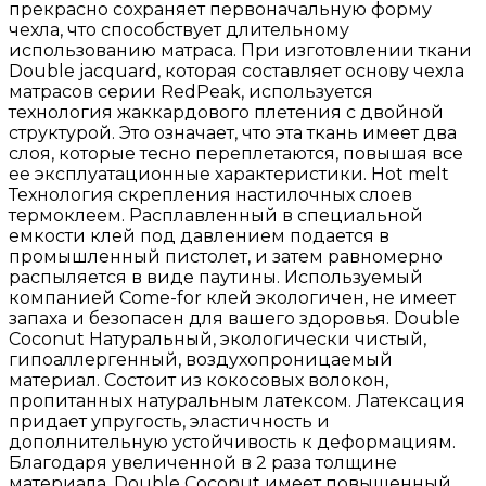
прекрасно сохраняет первоначальную форму
чехла, что способствует длительному
использованию матраса. При изготовлении ткани
Double jacquard, которая составляет основу чехла
матрасов серии RedPeak, используется
технология жаккардового плетения с двойной
структурой. Это означает, что эта ткань имеет два
слоя, которые тесно переплетаются, повышая все
ее эксплуатационные характеристики. Hot melt
Технология скрепления настилочных слоев
термоклеем. Расплавленный в специальной
емкости клей под давлением подается в
промышленный пистолет, и затем равномерно
распыляется в виде паутины. Используемый
компанией Come-for клей экологичен, не имеет
запаха и безопасен для вашего здоровья. Double
Coconut Натуральный, экологически чистый,
гипоаллергенный, воздухопроницаемый
материал. Состоит из кокосовых волокон,
пропитанных натуральным латексом. Латексация
придает упругость, эластичность и
дополнительную устойчивость к деформациям.
Благодаря увеличенной в 2 раза толщине
материала, Double Coconut имеет повышенный