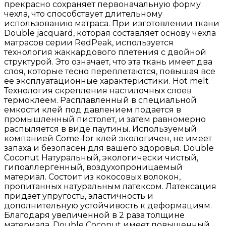
прекрасно сохраняет первоначальную форму
чехла, что способствует длительному
использованию матраса. При изготовлении ткани
Double jacquard, которая составляет основу чехла
матрасов серии RedPeak, используется
технология жаккардового плетения с двойной
структурой. Это означает, что эта ткань имеет два
слоя, которые тесно переплетаются, повышая все
ее эксплуатационные характеристики. Hot melt
Технология скрепления настилочных слоев
термоклеем. Расплавленный в специальной
емкости клей под давлением подается в
промышленный пистолет, и затем равномерно
распыляется в виде паутины. Используемый
компанией Come-for клей экологичен, не имеет
запаха и безопасен для вашего здоровья. Double
Coconut Натуральный, экологически чистый,
гипоаллергенный, воздухопроницаемый
материал. Состоит из кокосовых волокон,
пропитанных натуральным латексом. Латексация
придает упругость, эластичность и
дополнительную устойчивость к деформациям.
Благодаря увеличенной в 2 раза толщине
материала, Double Coconut имеет повышенный