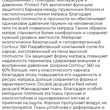
соединенных с помощью температуры и
давления. Protect Felt выполняет функцию
защитного барьера между пружинным блоком и
настилочными слоями матраса. Благодаря
высокой плотности и прочности он обеспечивает
одинаковое давление пружин на человеческое
тело по всей поверхности матраса. Таким образом
матрас становится более комфортным и сохраняет
нужный уровень жесткости. Материал
экологически безопасный и гипоаллергенный
Сontour 360 Разработанный компанией сome-for
каркас, изготовленный из пены высокой
плотности. Он защищает форму матраса, повышает
надежность периметра, сдерживая внешнее и
внутреннее давление. Ширина Соптоцг 360 на
60% больше, чем у классического каркаса.
Благодаря этому повышается его надежность и
ресурс матраса, дольше сохраняется форма и
характеристики. Double jacquard и Red velvet
jacquard Жаккардовая ткань. Благодаря особой
методике плетения эта ткань прочная и
износостойкая и одновременно мягкая и
приятная на ощупь. Хорошо пропускает воздух, не
электризуется. Ткань устойчива к деформации и