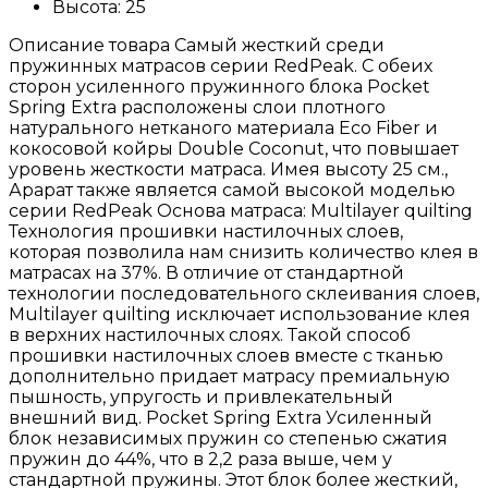
Высота:
25
Описание товара Самый жесткий среди
пружинных матрасов серии RedPeak. С обеих
сторон усиленного пружинного блока Pocket
Spring Extra расположены слои плотного
натурального нетканого материала Eco Fiber и
кокосовой койры Double Coconut, что повышает
уровень жесткости матраса. Имея высоту 25 см.,
Арарат также является самой высокой моделью
серии RedPeak Основа матраса: Multilayer quilting
Технология прошивки настилочных слоев,
которая позволила нам снизить количество клея в
матрасах на 37%. В отличие от стандартной
технологии последовательного склеивания слоев,
Multilayer quilting исключает использование клея
в верхних настилочных слоях. Такой способ
прошивки настилочных слоев вместе с тканью
дополнительно придает матрасу премиальную
пышность, упругость и привлекательный
внешний вид. Pocket Spring Extra Усиленный
блок независимых пружин со степенью сжатия
пружин до 44%, что в 2,2 раза выше, чем у
стандартной пружины. Этот блок более жесткий,