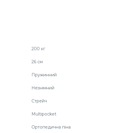
200 кг
26 см
Пружинний
Незнімний
Стрейч
Multipocket
Ортопедична піна