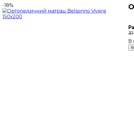
-18%
О
Р
31
В