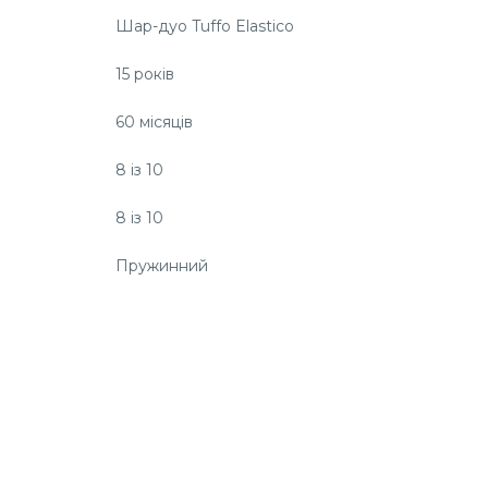
Шар-дуо Tuffo Elastico
15 років
60 місяців
8 із 10
8 із 10
Пружинний