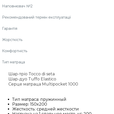
Наповнювач №2
Рекомендований термін експлуатації
Гарантія
Жорсткість
Комфортність
Тип матраца
Шар-тріо Tocco di seta
Шар-дуо Tuffo Elastico
Серце матраца Multipocket 1000
Тип матраса:
пружинный
Размер:
150x200
Жесткость:
средней жесткости
Нагрузка на 1 спальное место, кг:
200