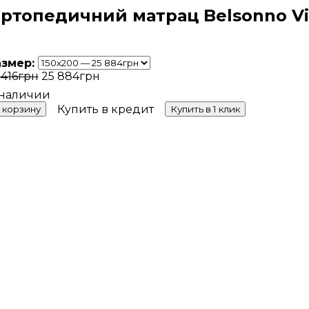
ртопедичний матрац Belsonno Vi
азмер:
 416
грн
25 884
грн
Купить в кредит
 корзину
Купить в 1 клик