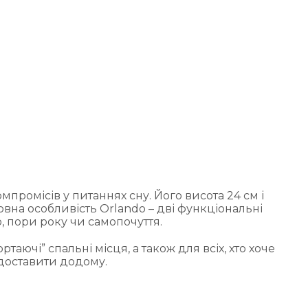
промісів у питаннях сну. Його висота 24 см і
овна особливість Orlando – дві функціональні
, пори року чи самопочуття.
аючі” спальні місця, а також для всіх, хто хоче
 доставити додому.