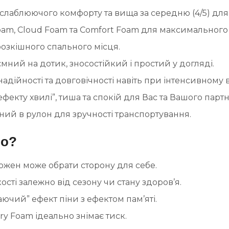
зслаблюючого комфорту та вища за середню (4/5) дл
am, Cloud Foam та Comfort Foam для максимального к
розкішного спального місця.
мний на дотик, зносостійкий і простий у догляді.
 надійності та довговічності навіть при інтенсивному
ефекту хвилі”, тиша та спокій для Вас та Вашого парт
ний в рулон для зручності транспортування.
do?
кожен може обрати сторону для себе.
сті залежно від сезону чи стану здоров’я.
ючий” ефект піни з ефектом пам’яті.
ry Foam ідеально знімає тиск.