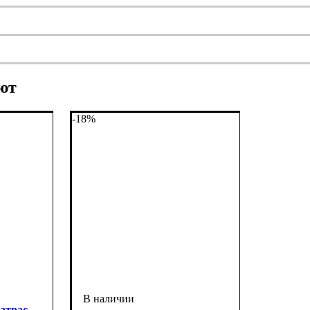
ют
-18%
Матрас