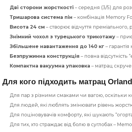
Дві сторони жорсткості
– середня (3/5) для ро
Тришарова система пін
– комбінація Memory Fo
Висота 24 см
– створює відчуття преміального, 
Знімний чохол з турецького трикотажу
– приє
Збільшене навантаження до 140 кг
– гарантія
Безпружинна конструкція
– повна відсутність “
Компактна вакуумна упаковка
– матрац скруче
Для кого підходить матрац Orlan
Для пар з різними смаками чи вагою, оскільки 
Для людей, які люблять змінювати рівень жорстко
Для поціновувачів комфорту, які шукають “огорта
Для тих, хто страждає від болю в суглобах – Memo